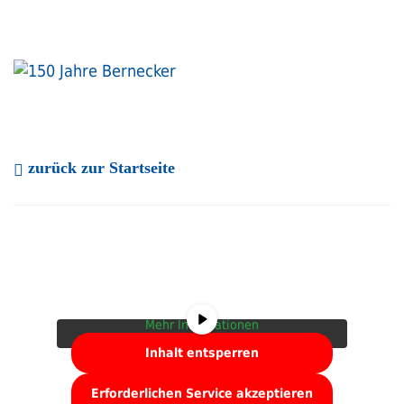
zurück zur Startseite
Sie sehen gerade einen Platzhalterinhalt von
YouTube
. Um auf den eigentlichen Inhalt
zuzugreifen, klicken Sie auf die Schaltfläche
unten. Bitte beachten Sie, dass dabei Daten
an Drittanbieter weitergegeben werden.
Mehr Informationen
Inhalt entsperren
Erforderlichen Service akzeptieren